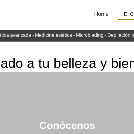
Home
El C
ética avanzada - Medicina estética - Microblading - Depilación l
ado a tu belleza y bie
Conócenos